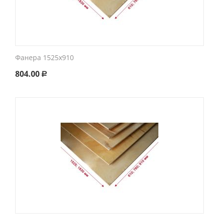
Фанера 1525х910
804.00
Р