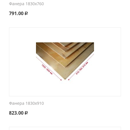
Фанера 1830х760
791.00
Р
Фанера 1830х910
823.00
Р