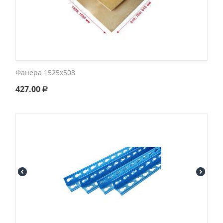
Фанера 1525x508
427.00
Р