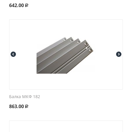
642.00
Р
Балка МКФ 182
863.00
Р