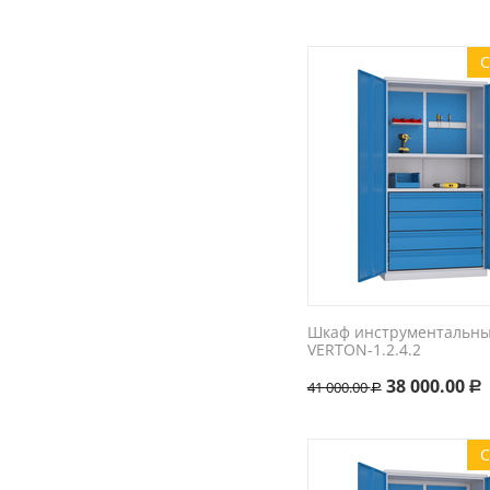
С
Шкаф инструментальн
VERTON-1.2.4.2
38 000.00
41 000.00
Р
Р
С