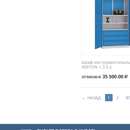
Шкаф инструментальн
VERTON-1.3.3.2
35 500.00
37 500.00
Р
Р
НАЗАД
1
2
В