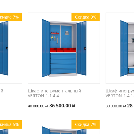
кидка 7%
Скидка 9%
ый
Шкаф инструментальный
Шкаф инстру
VERTON-1.1.4.4
VERTON-1.4.1
36 500.00
28
40 000.00
30 000.00
Р
Р
Р
кидка 5%
Скидка 7%